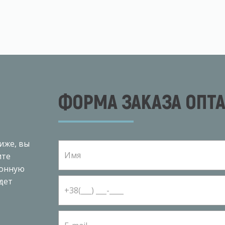
ФОРМА ЗАКАЗА ОПТ
иже, вы
ите
ронную
дет