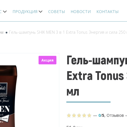
С
ПРОДУКЦИЯ
СОВЕТЫ
НОВОСТИ
КОНТАКТЫ
ом
Гель-шампунь SHIK MEN 3 в 1 Extra Tonus Энергия и сила 250
Гель-шампун
Акция
Extra Tonus
мл
—
0
/
5
,
Отзывов