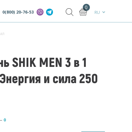
0
0(800) 20-76-53
 мл
ь SHIK MEN 3 в 1
 Энергия и сила 250
—
0