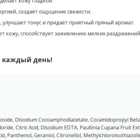
делает кожу гладкой.
ергией, создаёт ощущение свежести.
улучшает тонус и придаёт приятный пряный аромат.
ет кожу, способствует заживлению мелких раздражений
с каждый день!
ucoside, Disodium Cocoamphodiacetate, Cocamidopropyl Beta
ride, Citric Acid, Disodium EDTA, Paullinia Cupana Fruit Extr
cid, Panthenol, Geraniol, Citronellol, Methylchloroisothiazol