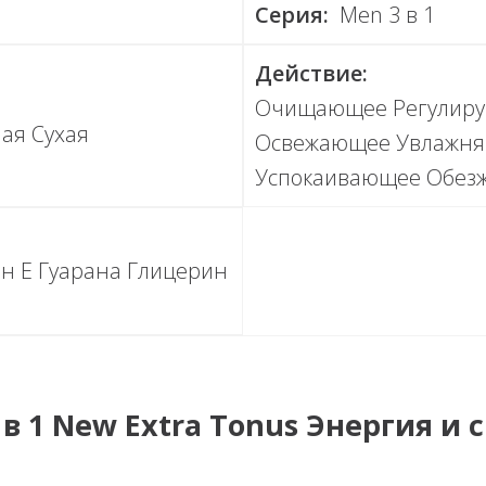
Серия:
Men 3 в 1
Действие:
Очищающее Регулиру
ая Сухая
Освежающее Увлажня
Успокаивающее Обез
н Е Гуарана Глицерин
в 1 New Extra Tonus Энергия и 