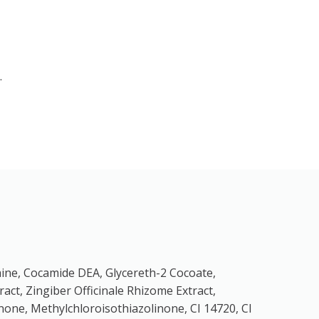
.
ine, Cocamide DEA, Glycereth-2 Cocoate,
act, Zingiber Officinale Rhizome Extract,
inone, Methylchloroisothiazolinone, CI 14720, CI