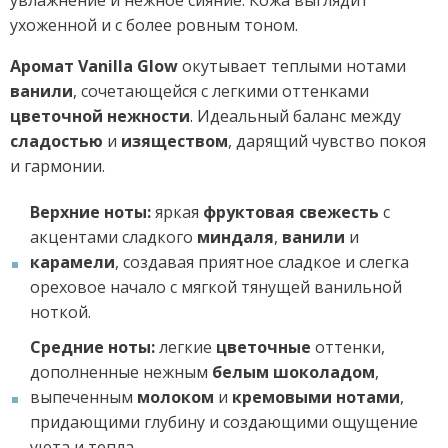
ухоженной и с более ровным тоном.
Аромат Vanilla Glow
окутывает теплыми нотами
ванили
, сочетающейся с легкими оттенками
цветочной нежности
. Идеальный баланс между
сладостью
и
изяществом
, дарящий чувство покоя
и гармонии.
Верхние ноты:
яркая
фруктовая свежесть
с
акцентами сладкого
миндаля
,
ванили
и
карамели
, создавая приятное сладкое и слегка
ореховое начало с мягкой тянущей ванильной
ноткой.
Средние ноты:
легкие
цветочные
оттенки,
дополненные нежным
белым шоколадом
,
выпеченным
молоком
и
кремовыми нотами
,
придающими глубину и создающими ощущение
уюта и тепла.