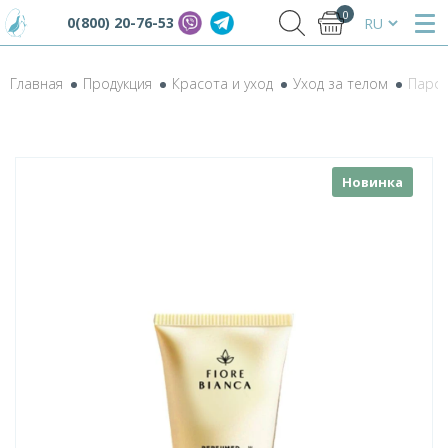
0
0(800) 20-76-53
Главная
Продукция
Красота и уход
Уход за телом
Парфю
Новинка