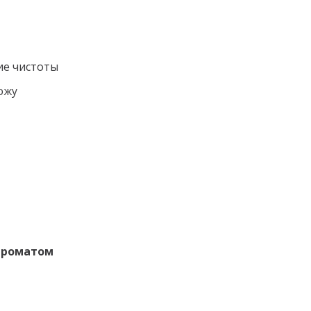
е чистоты
ожу
ароматом