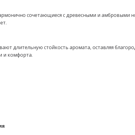
армонично сочетающиеся с древесными и амбровыми ню
ет.
вают длительную стойкость аромата, оставляя благор
и и комфорта.
ия