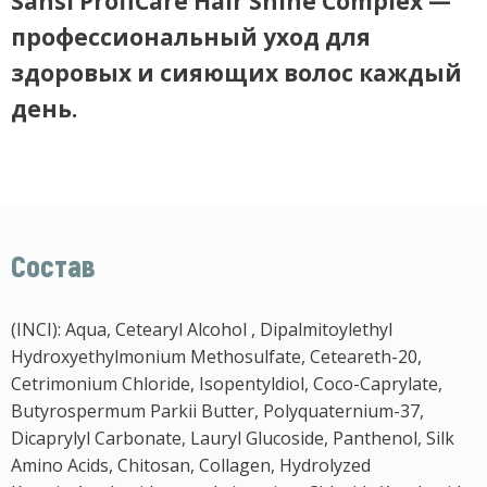
Sansi ProfiCare Hair Shine Complex
—
профессиональный уход для
здоровых и сияющих волос каждый
день.
Состав
(INCI): Aqua, Cetearyl Alcohol , Dipalmitoylethyl
Hydroxyethylmonium Methosulfate, Ceteareth-20,
Cetrimonium Chloride, Isopentyldiol, Coco-Caprylate,
Butyrospermum Parkii Butter, Polyquaternium-37,
Dicaprylyl Carbonate, Lauryl Glucoside, Panthenol, Silk
Amino Acids, Chitosan, Сollagen, Hydrolyzed