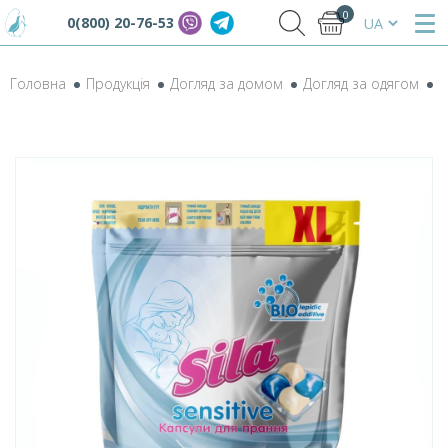
0
0(800) 20-76-53
Головна
Продукція
Догляд за домом
Догляд за одягом
К