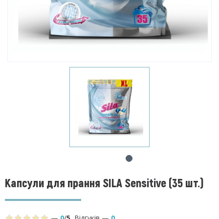
Капсули для прання SILA Sensitive (35 шт.)
—
0
/
5
,
Відгуків
—
0