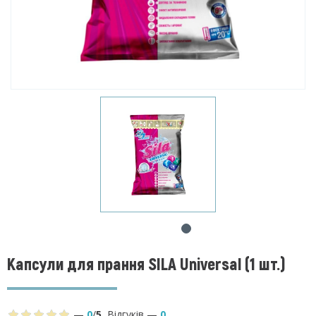
Капсули для прання SILA Universal (1 шт.)
—
0
/
5
,
Відгуків
—
0