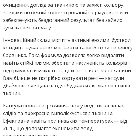
очищення, догляд за тканиною та захист кольору.
Завдяки потужній концентрованій формулі капсули
забезпечують бездоганний результат без зайвих
зусиль і витрат часу.
Інноваційний склад містить активні ензими, бустери,
кондиціонувальні компоненти та інгібітори переносу
барвника. Така формула дозволяє легко видаляти
навіть стійкі плями, зберігати насиченість кольорів і
підтримувати м’якість та цілісність волокон тканини.
Вам більше не потрібно сортувати речі — капсули
дбайливо очищають одяг будь-яких кольорів і типів
тканин.
Капсула повністю розчиняється у воді, не залишає
слідів та прекрасно виполіскується з тканини.
Ефективна навіть при низьких температурах — від
20°С
, що допомагає економити воду,
електроенергію та час.