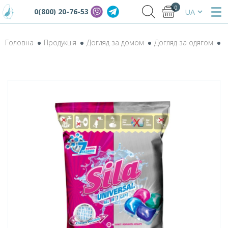
0
0(800) 20-76-53
Головна
Продукція
Догляд за домом
Догляд за одягом
К