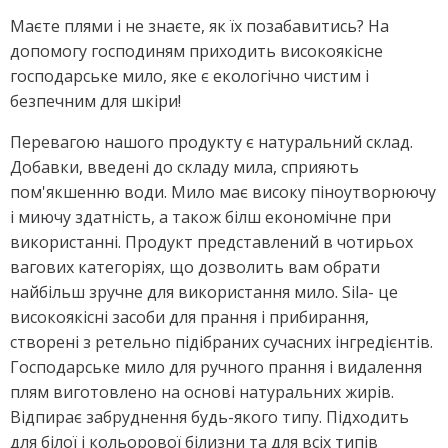
Маєте плями і не знаєте, як їх позабавитись? На
допомогу господиням приходить високоякісне
господарське мило, яке є екологічно чистим і
безпечним для шкіри!
Перевагою нашого продукту є натуральний склад.
Добавки, введені до складу мила, сприяють
пом'якшенню води. Мило має високу піноутворюючу
і миючу здатність, а також білш економічне при
використанні. Продукт представлений в чотирьох
вагових категоріях, що дозволить вам обрати
найбільш зручне для використання мило. Sila- це
високоякісні засоби для прання і прибирання,
створені з ретельно підібраних сучасних інгредієнтів.
Господарське мило для ручного прання і видалення
плям виготовлено на основі натуральних жирів.
Відпирає забруднення будь-якого типу. Підходить
для білої і кольорової білизни та для всіх типів