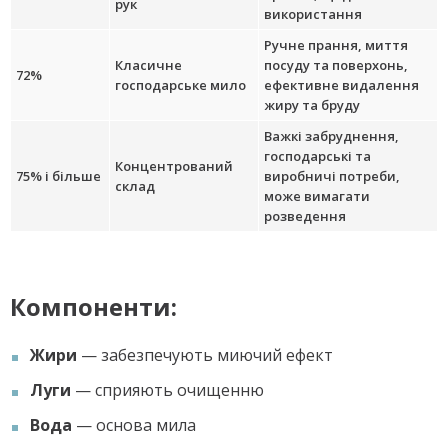
рук
використання
Ручне прання, миття
Класичне
посуду та поверхонь,
72%
господарське мило
ефективне видалення
жиру та бруду
Важкі забруднення,
господарські та
Концентрований
75% і більше
виробничі потреби,
склад
може вимагати
розведення
Компоненти:
Жири
— забезпечують миючий ефект
Луги
— сприяють очищенню
Вода
— основа мила