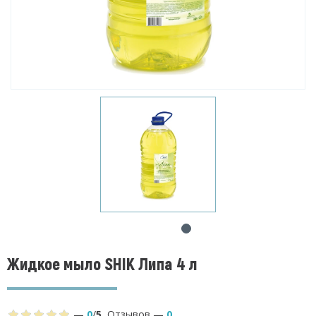
Жидкое мыло SHIK Липа 4 л
—
0
/
5
,
Отзывов
—
0