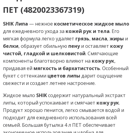
ПЕТ (4820023367319)
SHIK Липа
— нежное
косметическое жидкое мыло
для ежедневного ухода за
кожей рук и тела
. Его
мягкая формула легко удаляет
грязь
,
масла
,
жиры
и
белки
, образует обильную
пену
и оставляет
кожу
чистой, гладкой и шелковистой
. Смягчающие
компоненты благотворно влияют на
кожу рук
,
придавая ей
мягкость и бархатистость
. Особенный
букет с оттенками
цветов липы
дарит ощущение
свежести и создает летнее настроение.
Жидкое мыло
SHIK
содержит натуральный экстракт
липы, который успокаивает и смягчает
кожу рук
.
Продукт хорошо пенится, легко смывается водой и
подходит для ежедневного использования всей
семьей. Большая бутылка 4 л ПЕТ обеспечивает
экономичное использование и удобна для