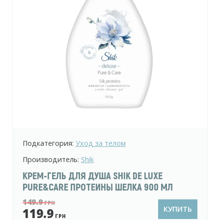
Подкатегория:
Уход за телом
Производитель:
Shik
ГЕЛЬ ДЛЯ ДУША SHIK NECTAR
ФИСТАШКОВОЕ МОТИ 400 МЛ
84.9
ГРН
Ь
КУПИТЬ
64.9
ГРН