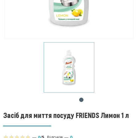
Засіб для миття посуду FRIENDS Лимон 1 л
—
0
/
5
,
Відгуків
—
0