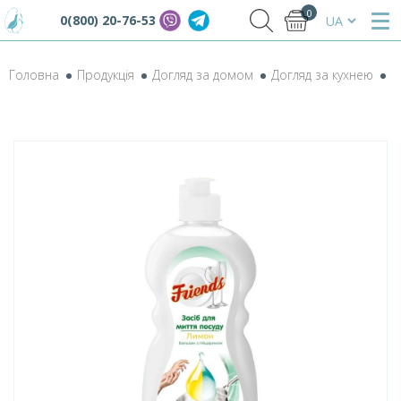
0
0(800) 20-76-53
Головна
Продукція
Догляд за домом
Догляд за кухнею
З