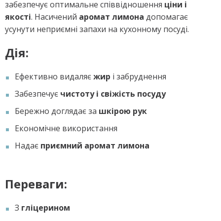
забезпечує оптимальне співвідношення
ціни і
якості
. Насичений
аромат лимона
допомагає
усунути неприємні запахи на кухонному посуді.
Дія:
Ефективно видаляє
жир
і забруднення
Забезпечує
чистоту і свіжість посуду
Бережно доглядає за
шкірою рук
Економічне використання
Надає
приємний аромат лимона
Переваги:
З
гліцерином