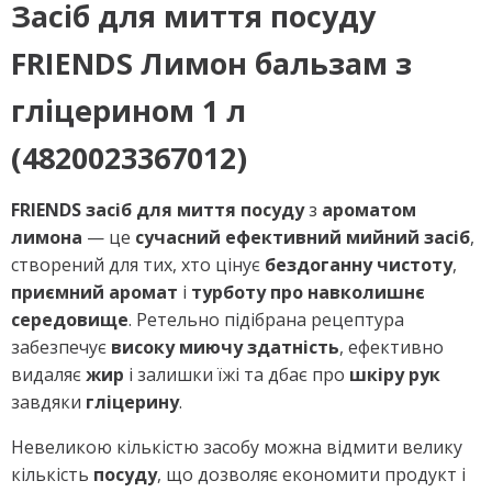
Засіб для миття
посуду
FRIENDS
Лимон бальзам з
гліцерином
1 л
(4820023367012)
FRIENDS засіб для миття посуду
з
ароматом
лимона
— це
сучасний ефективний мийний засіб
,
створений для тих, хто цінує
бездоганну чистоту
,
приємний аромат
і
турботу про навколишнє
середовище
. Ретельно підібрана рецептура
забезпечує
високу миючу здатність
, ефективно
видаляє
жир
і залишки їжі та дбає про
шкіру рук
завдяки
гліцерину
.
Невеликою кількістю засобу можна відмити велику
кількість
посуду
, що дозволяє економити продукт і