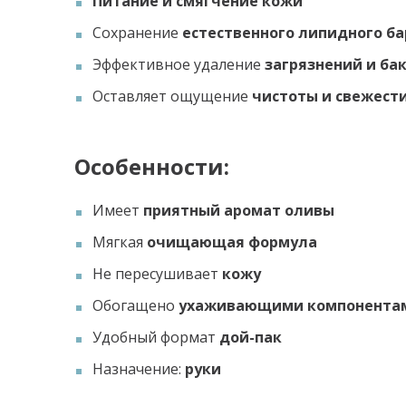
Питание и смягчение кожи
Сохранение
естественного липидного б
Эффективное удаление
загрязнений и ба
Оставляет ощущение
чистоты и свежест
Особенности:
Имеет
приятный аромат оливы
Мягкая
очищающая формула
Не пересушивает
кожу
Обогащено
ухаживающими компонента
Удобный формат
дой-пак
Назначение:
руки