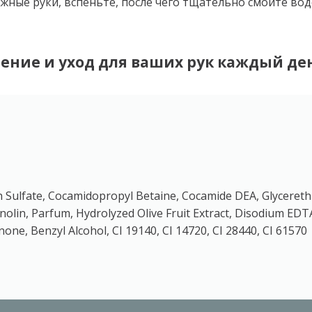
ные руки, вспеньте, после чего тщательно смойте вод
ение и уход для ваших рук каждый ден
h Sulfate, Cocamidopropyl Betaine, Cocamide DEA, Glycereth
nolin, Parfum, Hydrolyzed Olive Fruit Extract, Disodium EDTA,
one, Benzyl Alcohol, CI 19140, CI 14720, CI 28440, CI 61570