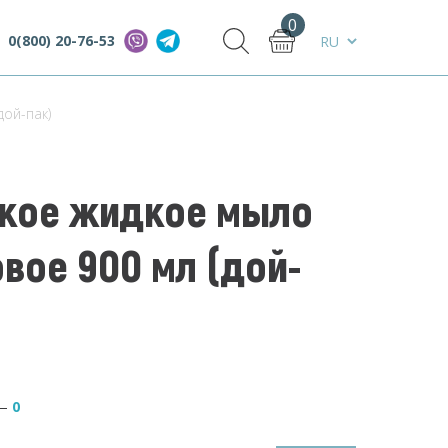
0
0(800) 20-76-53
дой-пак)
кое жидкое мыло
вое 900 мл (дой-
—
0