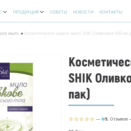
С
ПРОДУКЦИЯ
СОВЕТЫ
НОВОСТИ
КОНТАКТЫ
кое мыло
Косметическое жидкое мыло SHIK Оливковое 900 мл (
Косметичес
SHIK Оливко
пак)
—
0
/
5
,
Отзывов