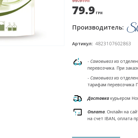
99.9
ГРН
79.9
ГРН
Производитель:
Артикул:
4823107602863
-
Самовывоз
из отделе
перевозчика. При заказ
-
Самовывоз
из отделе
тарифам перевозчика Пр
Доставка
курьером Но
Оплата
. Онлайн на са
на счет IBAN, оплата п