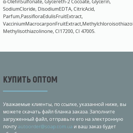
α-OlefinSulfonate, Glycereth-2 Cocoate, Glycerin,
SodiumCloride, DisodiumEDTA, CitricAcid,
Parfum,PassifloraEdulisFruitExtract,
VacciniumMacrocarponFruitExtract,Methylchloroisothiazo
Methylisothiazolinone, CI17200, CI 47005.
КУПИТЬ ОПТОМ
Уважаемые клиенты, по ссылке, указанной ниже, вы
можете скачать файл бланка заказа. Заполните
загруженный файл, отправьте его на электронную
почту
autoorder@soap.com.ua
и ваш заказ будет