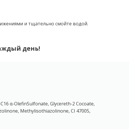
вижениями и тщательно смойте водой.
каждый день!
16 α-OlefinSulfonate, Glycereth-2 Cocoate,
zolinone, Methylisothiazolinone, CI 47005,