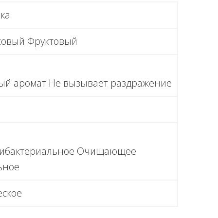
ка
совый Фруктовый
ный аромат Не вызывает раздражение
ибактериальное Очищающее
ьное
еское