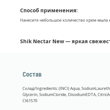
Способ применения:
Нанесите небольшое количество крем-мыла н
Shik Nectar New — яркая свеже
Состав
Склад/Ingredients: (INCI) Aqua, SodiumLauret
Glycerin, SodiumCloride, DisodiumEDTA, CitricA
CI61570