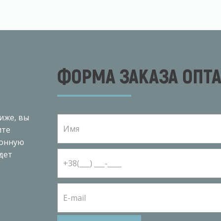
ФОРМА ЗАКАЗА ОПТ
иже, вы
ите
ронную
дет