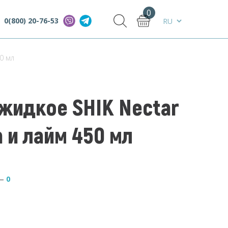
0
0(800) 20-76-53
0 мл
жидкое SHIK Nectar
 и лайм 450 мл
—
0