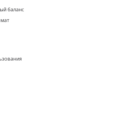
ый баланс
омат
ьзования