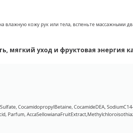
а влажную кожу рук или тела, вспеньте массажными д
сть, мягкий уход и фруктовая энергия 
hSulfate, CocamidopropylBetaine, CocamideDEA, SodiumC14-C
cid, Parfum, AccaSellowianaFruitExtract,Methylchloroisothia