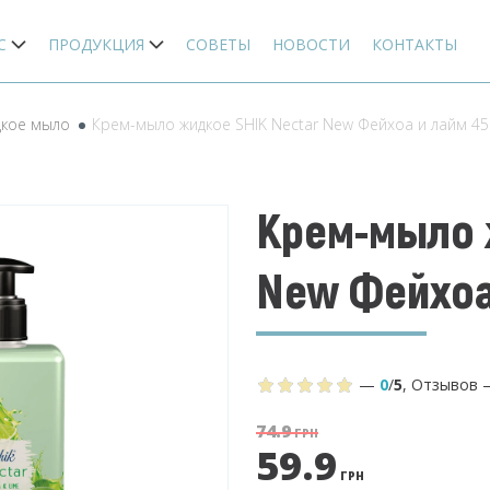
С
ПРОДУКЦИЯ
СОВЕТЫ
НОВОСТИ
КОНТАКТЫ
кое мыло
Крем-мыло жидкое SHIK Nectar New Фейхоа и лайм 45
Крем-мыло 
New Фейхоа
—
0
/
5
,
Отзывов
74.9
ГРН
59.9
ГРН