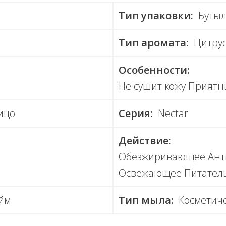
Тип упаковки:
Бутыл
Тип аромата:
Цитру
Особенности:
Не сушит кожу Прият
ицо
Серия:
Nectar
Действие:
Обезжиривающее Ант
Освежающее Питател
йм
Тип мыла:
Косметич