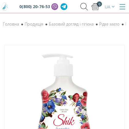
0
0(800) 20-76-53
Головна
Продукція
Базовий догляд і гігієна
Рідке мило
Р