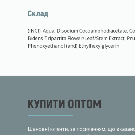
Склад
(INCI): Aqua, Disodium Cocoamphodiacetate, Co
Bidens Tripartita Flower/Leaf/Stem Extract, Pru
Phenoxyethanol (and) Ethylhexylglycerin
КУПИТИ ОПТОМ
Шановнi клiєнти, за посиланням, що вказан