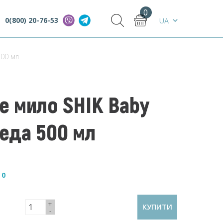
0
0(800) 20-76-53
500 мл
е мило SHIK Baby
да 500 мл
—
0
+
КУПИТИ
-