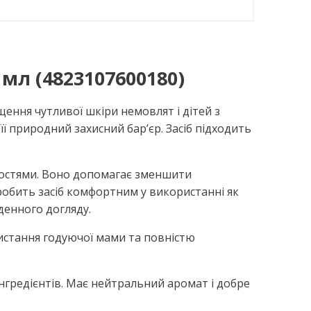
мл (4823107600180)
ення чутливої шкіри немовлят і дітей з
ї природний захисний бар’єр. Засіб підходить
востями. Воно допомагає зменшити
робить засіб комфортним у використанні як
денного догляду.
истання годуючої мами та повністю
інгредієнтів. Має нейтральний аромат і добре