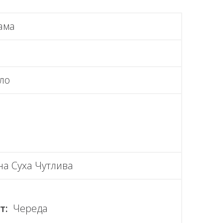
ама
ило
а Суха Чутлива
т:
Череда