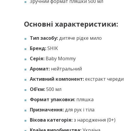
Зручний формат пляшки 500 мл
Основні характеристики:
Тип засобу:
дитяче рідке мило
Бренд:
SHIK
Серія:
Baby Mommy
Аромат:
нейтральний
Активний компонент:
екстракт череди
Об’єм:
500 мл
Формат упаковки:
пляшка
Призначення:
для рук і тіла
Вікова категорія:
з народження (0+)
Країна виробництва:
Україна