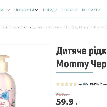
НАС
ПРОДУКЦІЯ
ПОРАДИ
НОВИНИ
КОНТАКТИ
тілом та волоссям
Дитяче рідке мило SHIK Baby Mommy Череда 
Дитяче рідк
Mommy Чере
—
0
/
5
,
Відгуків
76.9
ГРН
59.9
ГРН