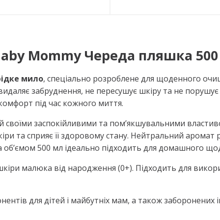
Baby Mommy Череда пляшка 500 
рідке мило
, спеціально розроблене для щоденного очищ
идаляє забруднення, не пересушує шкіру та не порушує ї
комфорт під час кожного миття.
ий своїми заспокійливими та пом’якшувальними власти
іри та сприяє її здоровому стану. Нейтральний аромат 
ка об’ємом 500 мл ідеально підходить для домашного що
шкіри малюка від народження (0+). Підходить для викор
нентів для дітей і майбутніх мам, а також заборонених 