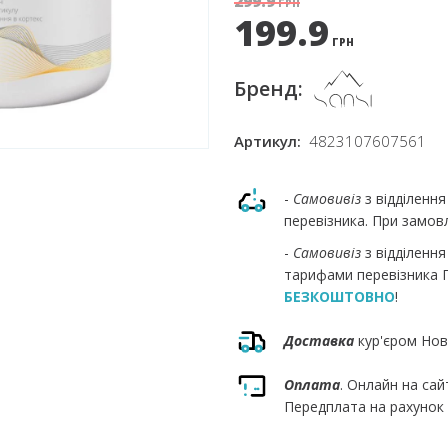
299.9
ГРН
199.9
ГРН
Бренд:
Артикул:
4823107607561
-
Самовивіз
з відділенн
перевізника. При замовл
-
Самовивіз
з відділенн
тарифами перевізника П
БЕЗКОШТОВНО
!
Доставка
кур'єром Нов
Оплата
. Онлайн на сай
Передплата на рахунок 