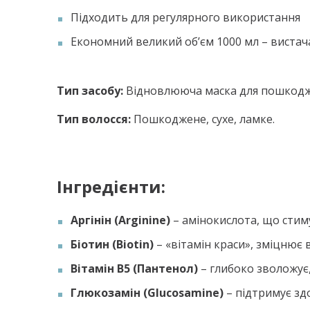
Підходить для регулярного використання
Економний великий об’єм 1000 мл – вистач
Т
ип засобу:
Відновлююча маска для пошкодж
Тип волосся:
Пошкоджене, сухе, ламке.
Інгредієнти:
Аргінін (Arginine)
– амінокислота, що стим
Біотин (Biotin)
– «вітамін краси», зміцнює 
Вітамін B5 (Пантенол)
– глибоко зволожує, 
Глюкозамін (Glucosamine)
– підтримує зд