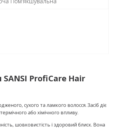
юча Пом'якшувальна
SANSI ProfiCare Hair
еного, сухого та ламкого волосся. Засіб діє
термічного або хімічного впливу.
ність, шовковистість і здоровий блиск. Вона