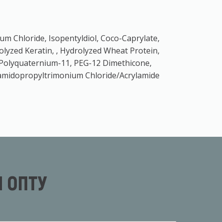
um Chloride, Isopentyldiol, Coco-Caprylate,
lyzed Keratin, , Hydrolyzed Wheat Protein,
, Polyquaternium-11, PEG-12 Dimethicone,
rylamidopropyltrimonium Chloride/Acrylamide
 ОПТУ