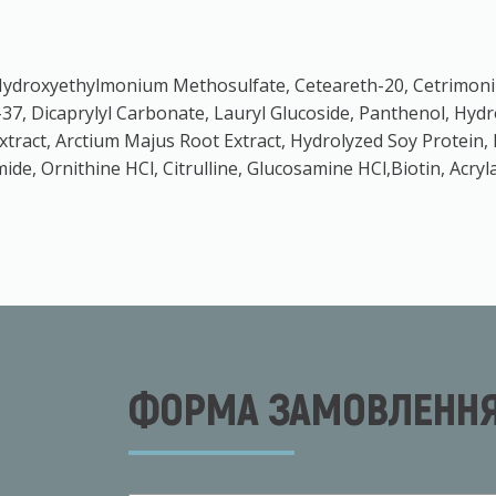
l Hydroxyethylmonium Methosulfate, Ceteareth-20, Cetrimoni
, Dicaprylyl Carbonate, Lauryl Glucoside, Panthenol, Hydro
Extract, Arctium Majus Root Extract, Hydrolyzed Soy Protein
ide, Ornithine HCl, Citrulline, Glucosamine HCl,Biotin, Ac
ФОРМА ЗАМОВЛЕННЯ