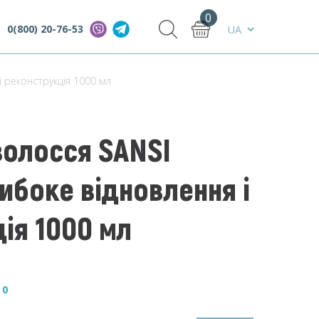
0
0(800) 20-76-53
і реконструкція 1000 мл
волосся SANSI
либоке відновлення і
ія 1000 мл
—
0