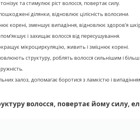
тонізує та стимулює ріст волосся, повертає силу.
ошкоджені ділянки, відновлює цілісність волосини.
нює корені, зменшує випадіння, відновлює здоров’я шкі
пом’якшує і захищає волосся від пересушування.
окращує мікроциркуляцію, живить і зміцнює корені.
новлюють структуру, роблять волосся сильнішим і більш
пружність.
льних залоз, допомагає боротися з ламкістю і випадіння
ктуру волосся, повертає йому силу, ел