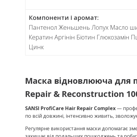
Компоненти і аромат:
Пантенол Женьшень Лопух Масло ши
Кератин Аргінін Біотин Глюкозамін 
Цинк
Маска відновлююча для по
Repair & Reconstruction 10
SANSI ProfiCare Hair Repair Complex
— профес
по всій довжині, інтенсивно живить, зволожує
Регулярне використання маски допомагає змен
захищає від подальших пошкоджень та робить