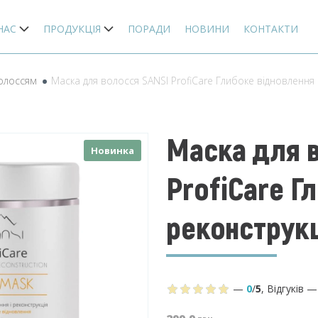
НАС
ПРОДУКЦІЯ
ПОРАДИ
НОВИНИ
КОНТАКТИ
волоссям
Маска для волосся SANSI ProfiCare Глибоке відновлення 
Маска для 
Новинка
ProfiCare Г
реконструкц
—
0
/
5
,
Відгуків