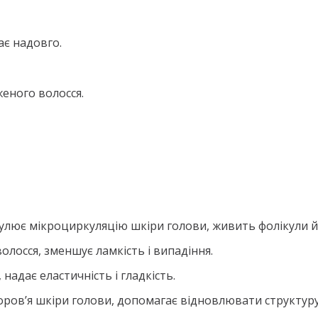
ає надовго.
еного волосся.
улює мікроциркуляцію шкіри голови, живить фолікули й 
волосся, зменшує ламкість і випадіння.
надає еластичність і гладкість.
оров’я шкіри голови, допомагає відновлювати структуру