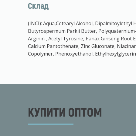
Склад
(INCI): Aqua,Cetearyl Alcohol, Dipalmitoylethy
Butyrospermum Parkii Butter, Polyquaternium-37
Arginin , Acetyl Tyrosine, Panax Ginseng Root 
Calcium Pantothenate, Zinc Gluconate, Niacinam
Copolymer, Phenoxyethanol, Ethylhexylglycerin
КУПИТИ ОПТОМ