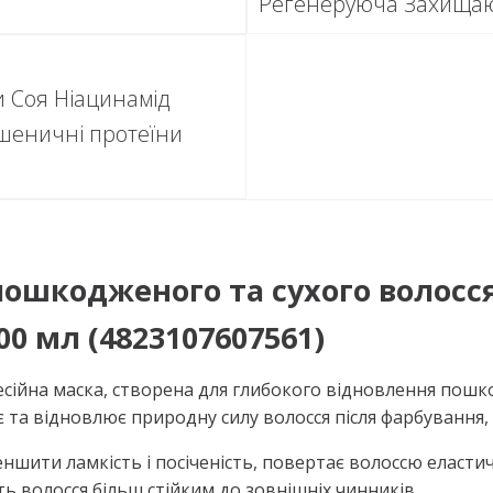
Регенеруюча Захища
 Соя Ніацинамід
Пшеничні протеїни
шкодженого та сухого волосся 
00 мл (4823107607561)
ійна маска, створена для глибокого відновлення пошкодж
 та відновлює природну силу волосся після фарбування, 
шити ламкість і посіченість, повертає волоссю еластич
 волосся більш стійким до зовнішніх чинників.