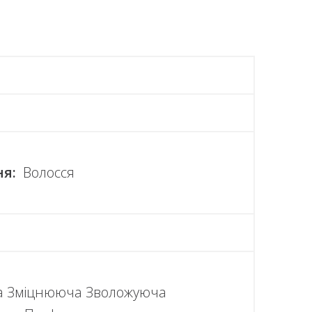
а
ня:
Волосся
а Зміцнююча Зволожуюча