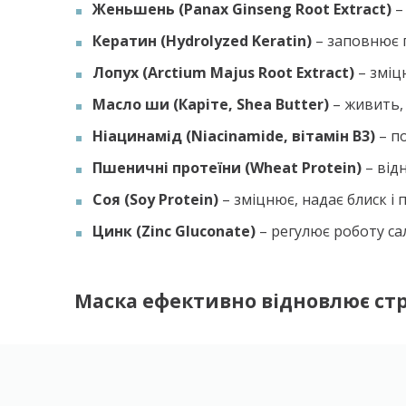
Женьшень (Panax Ginseng Root Extract)
– 
Кератин (Hydrolyzed Keratin)
– заповнює п
Лопух (Arctium Majus Root Extract)
– зміц
Масло ши (Каріте, Shea Butter)
– живить, 
Ніацинамід (Niacinamide, вітамін B3)
– п
Пшеничні протеїни (Wheat Protein)
– від
Соя (Soy Protein)
– зміцнює, надає блиск і 
Цинк (Zinc Gluconate)
– регулює роботу са
Маска ефективно відновлює стру