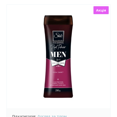
Акція
Підкатегорія:
Догляд за тілом