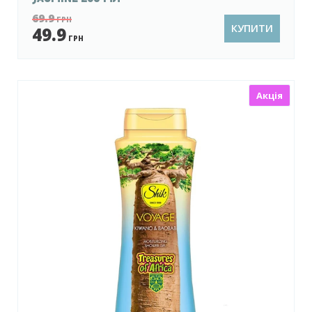
69.9
ГРН
КУПИТИ
49.9
ГРН
Акція