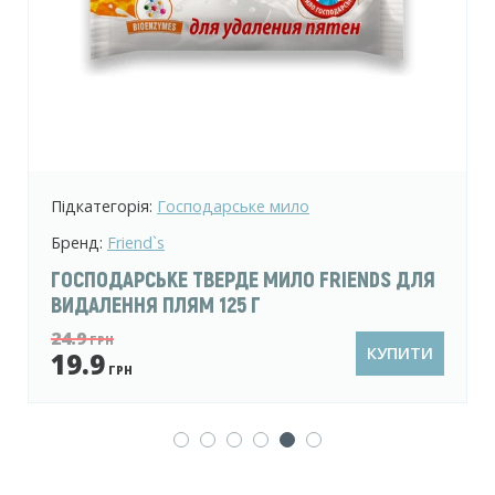
Підкатегорія:
Догляд за одягом
Бренд:
Sila
 FRIENDS ДЛЯ
КОНДИЦІОНЕР ДЛЯ БІЛИЗНИ SIL
SOFT&FRESH ЛАВАНДА І ГАРДЕНІ
109.9
ГРН
КУПИТИ
79.9
ГРН