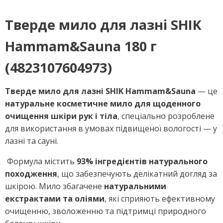
Тверде мило для лазні SHIK
Hammam&Sauna 180 г
(4823107604973)
Тверде мило для лазні SHIK Hammam&Sauna
— це
натуральне косметичне мило для щоденного
очищення шкіри рук і тіла
, спеціально розроблене
для використання в умовах підвищеної вологості — у
лазні та сауні.
Формула містить
93% інгредієнтів натурального
походження
, що забезпечують делікатний догляд за
шкірою. Мило збагачене
натуральними
екстрактами та оліями
, які сприяють ефективному
очищенню, зволоженню та підтримці природного