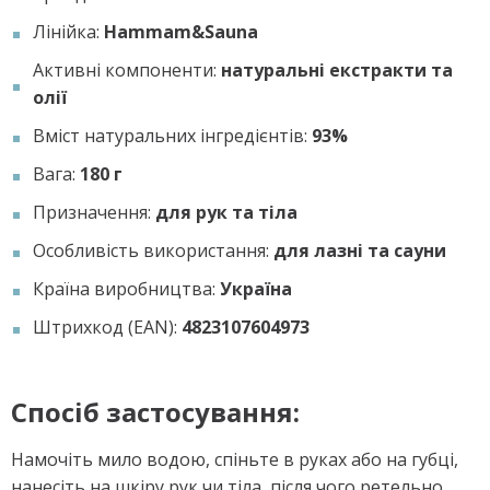
Лінійка:
Hammam&Sauna
Активні компоненти:
натуральні екстракти та
олії
Вміст натуральних інгредієнтів:
93%
Вага:
180 г
Призначення:
для рук та тіла
Особливість використання:
для лазні та сауни
Країна виробництва:
Україна
Штрихкод (EAN):
4823107604973
Спосіб застосування:
Намочіть мило водою, спіньте в руках або на губці,
нанесіть на шкіру рук чи тіла, після чого ретельно