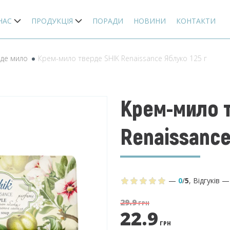
НАС
ПРОДУКЦІЯ
ПОРАДИ
НОВИНИ
КОНТАКТИ
де мило
Крем-мило тверде SHIK Renaissance Яблуко 125 г
Крем-мило 
Renaissance
—
0
/
5
,
Відгуків
29.9
ГРН
22.9
ГРН