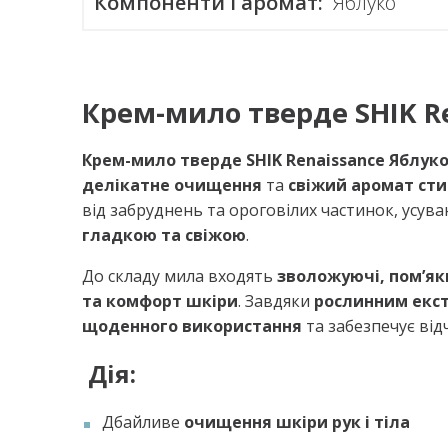
Компоненти і аромат:
Яблуко
Крем-мило тверде SHIK Re
Крем-мило тверде SHIK Renaissance Яблук
делікатне очищення
та
свіжий аромат сти
від забруднень та ороговілих частинок, усува
гладкою та свіжою
.
До складу мила входять
зволожуючі, пом’я
та комфорт шкіри
. Завдяки
рослинним екс
щоденного використання
та забезпечує відчу
Дія:
Дбайливе
очищення шкіри рук і тіла