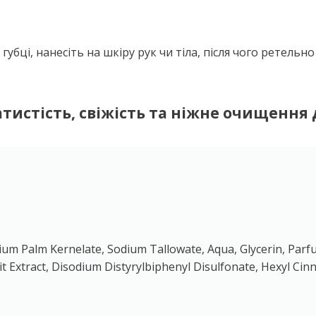
убці, нанесіть на шкіру рук чи тіла, після чого ретельн
атистість, свіжість та ніжне очищення 
ium Palm Kernelate, Sodium Tallowate, Aqua, Glycerin, Parfu
it Extract, Disodium Distyrylbiphenyl Disulfonate, Hexyl Ci