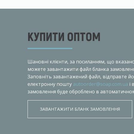
КУПИТИ ОПТОМ
Шановнi клiєнти, за посиланням, що вказан
можете завантажити файл бланка замовлен
Заповніть завантажений файл, відправте йо
електронну пошту
autoorder@soap.com.ua
і 
замовлення буде оброблено в автоматичном
ЗАВАНТАЖИТИ БЛАНК ЗАМОВЛЕННЯ