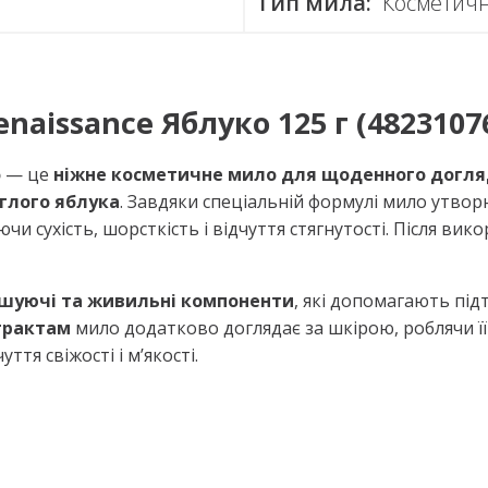
Тип мила:
Косметич
naissance Яблуко 125 г (4823107
о
— це
ніжне косметичне мило для щоденного догляду
глого яблука
. Завдяки спеціальній формулі мило утво
ючи сухість, шорсткість і відчуття стягнутості. Після в
кшуючі та живильні компоненти
, які допомагають пі
трактам
мило додатково доглядає за шкірою, роблячи її
ття свіжості і м’якості.