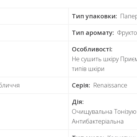
Тип упаковки:
Папер
Тип аромату:
Фрукт
Особливості:
Не сушить шкіру Приє
типів шкіри
Обличчя
Серія:
Renaissance
Дія:
а
Очищувальна Тонізую
Антибактеріальна