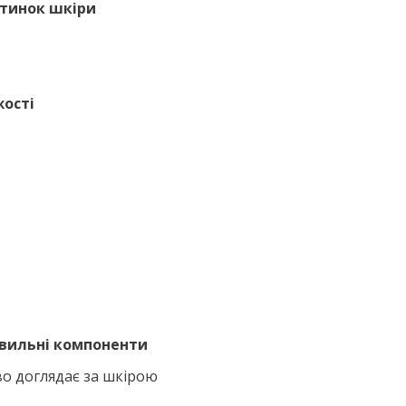
стинок шкіри
жості
ивильні компоненти
о доглядає за шкірою