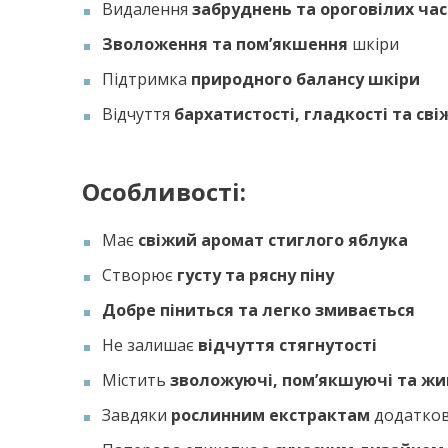
Видалення
забруднень та ороговілих ча
Зволоження та пом’якшення
шкіри
Підтримка
природного балансу шкіри
Відчуття
бархатистості, гладкості та сві
Особливості:
Має
свіжий аромат стиглого яблука
Створює
густу та рясну піну
Добре піниться та легко змивається
Не залишає
відчуття стягнутості
Містить
зволожуючі, пом’якшуючі та ж
Завдяки
рослинним екстрактам
додатков