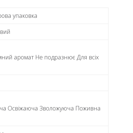
ова упаковка
овий
мний аромат Не подразнює Для всіх
ча Освіжаюча Зволожуюча Поживна