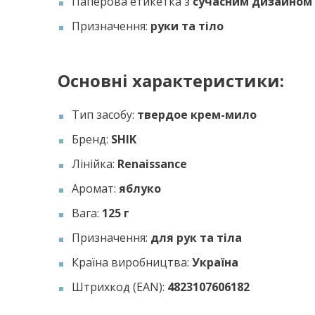
Паперова етикетка з
сучасним дизайном
Призначення:
руки та тіло
Основні характеристики:
Тип засобу:
твердое крем-мило
Бренд:
SHIK
Лінійка:
Renaissance
Аромат:
яблуко
Вага:
125 г
Призначення:
для рук та тіла
Країна виробництва:
Україна
Штрихкод (EAN):
4823107606182