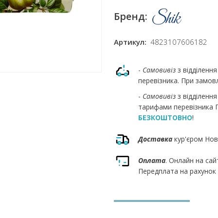
Бренд:
Артикул:
4823107606182
-
Самовивіз
з відділенн
перевізника. При замовл
-
Самовивіз
з відділенн
тарифами перевізника П
БЕЗКОШТОВНО
!
Доставка
кур'єром Нов
Оплата
. Онлайн на сай
Передплата на рахунок 