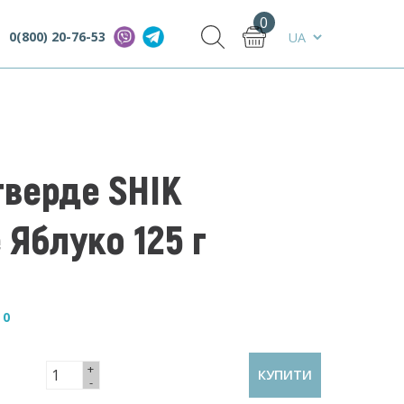
0
0(800) 20-76-53
тверде SHIK
 Яблуко 125 г
—
0
+
КУПИТИ
-