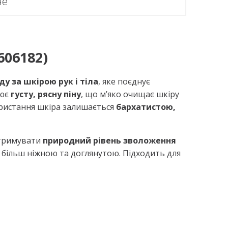
не
606182)
 за шкірою рук і тіла
, яке поєднує
рює
густу, рясну піну
, що м’яко очищає шкіру
икористання шкіра залишається
бархатистою,
дтримувати
природний рівень зволоження
 більш ніжною та доглянутою. Підходить для